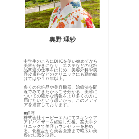
奥野 理紗
中学生のころにDHCを使い始めてから
美容が好きになり、エステなどの化粧
品関連の仕事をはじめ、美容外科や美
容皮膚科などのクリニックにも勤め続
けてはや１０年以上。
多くの化粧品や美容機器、治療法を間
近でみてきたからこそ分かる、美容に
ついての確かな情報をより多くの方に
届けたいという想いから、このメディ
アを運営しております。
■経歴
株式会社イービーエムにてスキンケア
アドバイザーを経験した後、某大手ク
リニックで美容カウンセラーを務め
る。化粧品から美容医療まで幅広い美
容の知識を取得。