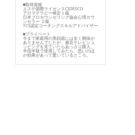
■取得資格
エステ国際ライセンスCIDESCO
アロマテラピー検定１級
日本プロカウンセリング協会心理カウ
ンセラー ２級
TCS認定コーチングスキルアドバイザー
■プライベート
今まで家庭用の美顔器には全く興味が
ありませんでしたが、最近テレビショ
ッピングを見ていたらあっさり購入。
半信半疑で使用してみたら、思いのほ
か効果があって驚いているところ。
で