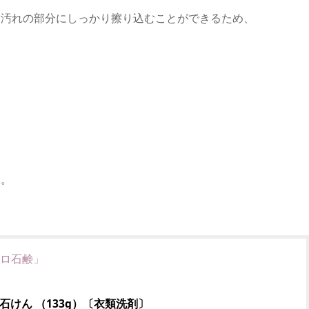
て汚れの部分にしっかり擦り込むことができるため、
す。
ロ石鹸」
 石けん （133g）〔衣類洗剤〕